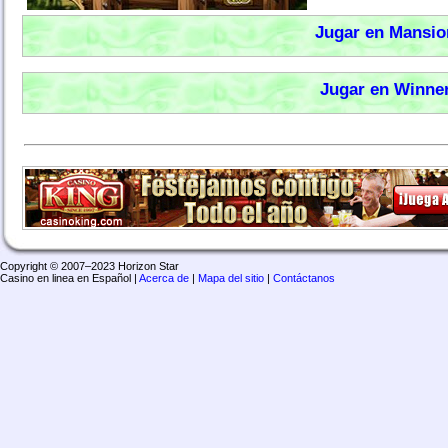
Jugar en Mansio
Jugar en Winne
Copyright © 2007–2023 Horizon Star
Casino en linea en Español |
Acerca de
|
Mapa del sitio
|
Contáctanos