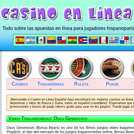
Todo sobre las apuestas en línea para jugadores hispanoparla
Casinos
Tragaperras
Ruleta
Poker
v
¡Bienvenido a Casino en Linea España! Aquí encontrará los mejores casinos en línea,
deportivas y sitios de Rasca y Gana, todos en español (castellano). Esperamos que e
promociones y bonos de juego (dinero gratis para usar en los juegos). Puede jugar a
Video-Tragamonedas: Osos Generosos
Osos Generosos (Bonus Bears) es uno de los ltimos juegos video tragam
Playtech, el lder del mercado de los juegos tragamonedas online. Bonus Bears