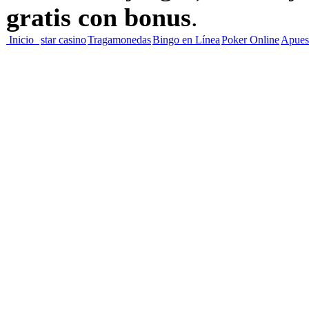
gratis con bonus
.
Inicio
star casino
Tragamonedas
Bingo en Línea
Poker Online
Apues