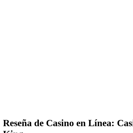
Reseña de Casino en Línea: Cas