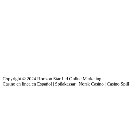
Copyright © 2024 Horizon Star Ltd Online Marketing.
Casino en linea en Español | Spilakassar | Norsk Casino | Casino Spill