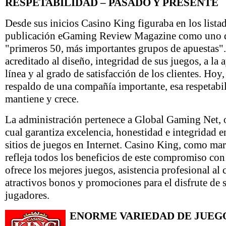
RESPETABILIDAD – PASADO Y PRESENTE
Desde sus inicios Casino King figuraba en los listad
publicación eGaming Review Magazine como uno d
"primeros 50, más importantes grupos de apuestas"
acreditado al diseño, integridad de sus juegos, a la 
línea y al grado de satisfacción de los clientes. Hoy,
respaldo de una compañía importante, esa respetabi
mantiene y crece.
La administración pertenece a Global Gaming Net,
cual garantiza excelencia, honestidad e integridad e
sitios de juegos en Internet. Casino King, como marc
refleja todos los beneficios de este compromiso con 
ofrece los mejores juegos, asistencia profesional al c
atractivos bonos y promociones para el disfrute de 
jugadores.
ENORME VARIEDAD DE JUEG