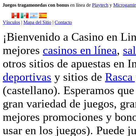
Juegos tragamonedas con bonus
en línea de
Playtech
y
Microgami
Vínculos
|
Mapa del Sitio
|
Contacto
¡Bienvenido a Casino en Lin
mejores
casinos en línea
,
sa
otros sitios de apuestas en 
deportivas
y sitios de
Rasca
(castellano). Esperamos que 
gran variedad de juegos, gra
mejores promociones y bonos
usar en los juegos). Puede j